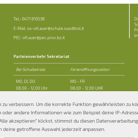
Tel.: 0471 810538
D
S
E-Mail:
os-ofl.auer@schule.suedtirol.it
P
I
PEC: ofl.auer@pec.prov.bz.it
Parteienverkehr Sekretariat
Bei Schulbetrieb
Ferienöffnungszeiten
MO, DI, DO
MO - FR
08.00 - 12.00 Uhr
08.00 - 12.00 UHR
14.00 - 16.00 Uhr
ch zu verbessern. Um die korrekte Funktion gewährleisten zu k
MI und FR
der andere Informationen wie zum Beispiel deine IP-Adresse 
08.00 - 12.00 Uhr
lle akzeptieren" klickst, stimmst du diesen Datenverarbeitunge
ch deine getroffene Auswahl jederzeit anpassen.