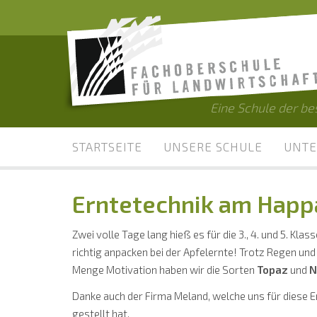
Eine Schule der b
STARTSEITE
UNSERE SCHULE
UNTE
Erntetechnik am Happ
Zwei volle Tage lang hieß es für die 3., 4. und 5. K
richtig anpacken bei der Apfelernte! Trotz Regen un
Menge Motivation haben wir die Sorten
Topaz
und
N
Danke auch der Firma Meland, welche uns für diese 
gestellt hat.