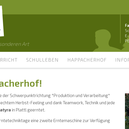
Fa
Sc
E-
PE
esonderen Art
RRICHT
SCHULLEBEN
HAPPACHERHOF
INFO
acherhof!
lasse der Schwerpunktrichtung *Produktion und Verarbeitung*
d echtem Herbst-Feeling und dank Teamwork, Technik und jede
atyra
in Plattl geerntet.
Erntetechniktage eine zweite Erntemaschine zur Verfügung