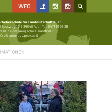
choberschule für Landwirtschaft Auer
hlossweg 10, I-39040 Auer, Tel. 0471 81 05 38
Mail:
os-ofl.auer@schule.suedtirol.it
C: ofl.auer@pec.prov.bz.it
RMATIONEN