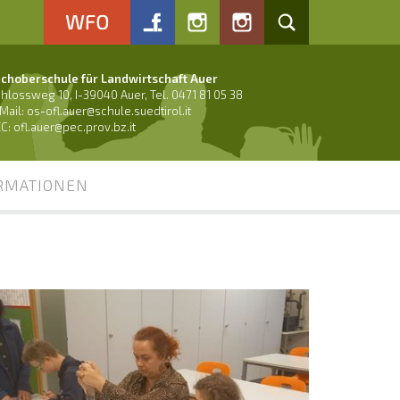
choberschule für Landwirtschaft Auer
hlossweg 10, I-39040 Auer, Tel. 0471 81 05 38
Mail:
os-ofl.auer@schule.suedtirol.it
C: ofl.auer@pec.prov.bz.it
RMATIONEN