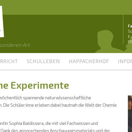
Fa
Sc
E-
PE
esonderen Art
RRICHT
SCHULLEBEN
HAPPACHERHOF
INFO
he Experimente
 wöchentlich spannende naturwissenschaftliche
. Die Schüler:inne erleben dabei hautnah die Welt der Chemie
ntin Sophia Baldissera, die mit viel Fachwissen und
. Dank des ansprechenden Anschauungsmaterials und der