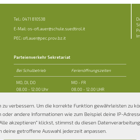
Tel.: 0471 810538
D
S
E-Mail:
os-ofl.auer@schule.suedtirol.it
P
I
PEC: ofl.auer@pec.prov.bz.it
Parteienverkehr Sekretariat
Bei Schulbetrieb
Ferienöffnungszeiten
MO, DI, DO
MO - FR
08.00 - 12.00 Uhr
08.00 - 12.00 UHR
14.00 - 16.00 Uhr
ch zu verbessern. Um die korrekte Funktion gewährleisten zu k
MI und FR
der andere Informationen wie zum Beispiel deine IP-Adresse 
08.00 - 12.00 Uhr
lle akzeptieren" klickst, stimmst du diesen Datenverarbeitunge
ch deine getroffene Auswahl jederzeit anpassen.