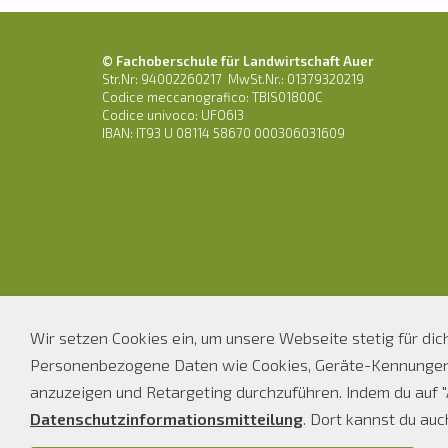
© Fachoberschule für Landwirtschaft Auer
Str.Nr: 94002260217 MwSt.Nr.: 01379320219
Codice meccanografico: TBIS01800C
Codice univoco: UFO6I3
IBAN: IT93 U 08114 58670 000306031609
Wir setzen Cookies ein, um unsere Webseite stetig für di
Personenbezogene Daten wie Cookies, Geräte-Kennungen o
anzuzeigen und Retargeting durchzuführen. Indem du auf "A
Datenschutzinformationsmitteilung
. Dort kannst du au