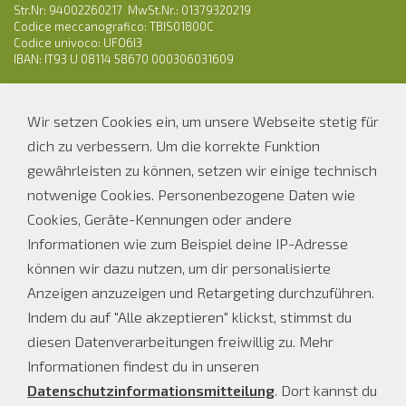
Str.Nr: 94002260217 MwSt.Nr.: 01379320219
Codice meccanografico: TBIS01800C
Codice univoco: UFO6I3
IBAN: IT93 U 08114 58670 000306031609
Tel.: 0471 810538
Wir setzen Cookies ein, um unsere Webseite stetig für
E-Mail:
os-ofl.auer@schule.suedtirol.it
dich zu verbessern. Um die korrekte Funktion
PEC: ofl.auer@pec.prov.bz.it
gewährleisten zu können, setzen wir einige technisch
notwenige Cookies. Personenbezogene Daten wie
Parteienverkehr Sekretariat
Cookies, Geräte-Kennungen oder andere
Informationen wie zum Beispiel deine IP-Adresse
Bei Schulbetrieb
Ferienöffnungszeiten
können wir dazu nutzen, um dir personalisierte
MO, DI, DO
MO - FR
Anzeigen anzuzeigen und Retargeting durchzuführen.
08.00 - 12.00 Uhr
08.00 - 12.00 UHR
Indem du auf "Alle akzeptieren" klickst, stimmst du
14.00 - 16.00 Uhr
diesen Datenverarbeitungen freiwillig zu. Mehr
MI und FR
Informationen findest du in unseren
08.00 - 12.00 Uhr
Datenschutzinformationsmitteilung
. Dort kannst du