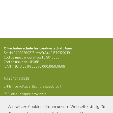
© Fachoberschule für Landwirtschaft Auer
Str.Nr: 94002260217 MwSt.Nr.: 01379320219
Codice meccanografico: TBIS01800C
Codice univoco: UFO6I3
IBAN: IT93 U 08114 58670 000306031609
Tel.: 0471 810538
E-Mail:
os-ofl.auer@schule.suedtirol.it
PEC: ofl.auer@pec.prov.bz.it
Wir setzen Cookies ein, um unsere Webseite stetig für
Parteienverkehr Sekretariat