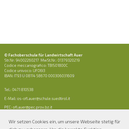
© Fachoberschule für Landwirtschaft Auer
Str.Nr: 94002260217 MwSt.Nr.: 01379320219
Codice meccanografico: TBIS01800C
Codice univoco: UFO6I3
IBAN: IT93 U 08114 58670 000306031609
Tel.: 0471 810538
E-Mail:
os-ofl.auer@schule.suedtirol.it
PEC: ofl.auer@pec.prov.bz.it
Wir setzen Cookies ein, um unsere Webseite stetig für
Parteienverkehr Sekretariat