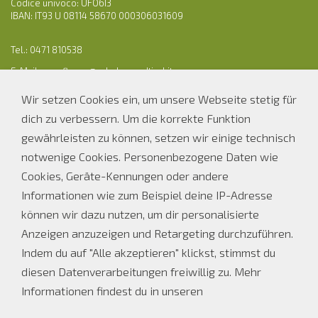
Codice univoco: UFO6I3
IBAN: IT93 U 08114 58670 000306031609
Tel.: 0471 810538
E-Mail:
os-ofl.auer@schule.suedtirol.it
PEC: ofl.auer@pec.prov.bz.it
Wir setzen Cookies ein, um unsere Webseite stetig für
dich zu verbessern. Um die korrekte Funktion
Parteienverkehr Sekretariat
gewährleisten zu können, setzen wir einige technisch
notwenige Cookies. Personenbezogene Daten wie
Bei Schulbetrieb
Ferienöffnungszeiten
Cookies, Geräte-Kennungen oder andere
Informationen wie zum Beispiel deine IP-Adresse
MO, DI, DO
MO - FR
08.00 - 12.00 Uhr
08.00 - 12.00 UHR
können wir dazu nutzen, um dir personalisierte
14.00 - 16.00 Uhr
Anzeigen anzuzeigen und Retargeting durchzuführen.
Indem du auf "Alle akzeptieren" klickst, stimmst du
MI und FR
08.00 - 12.00 Uhr
diesen Datenverarbeitungen freiwillig zu. Mehr
Informationen findest du in unseren
Datenschutzinformationsmitteilung
. Dort kannst du