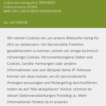
Codice meccanografico: TBIS01800C
Codice univoco: UFO6I3
IBAN: IT93 U 08114 58670 000306031609
Tel.: 0471 810538
E-Mail:
os-ofl.auer@schule.suedtirol.it
PEC: ofl.auer@pec.prov.bz.it
Wir setzen Cookies ein, um unsere Webseite stetig für
dich zu verbessern. Um die korrekte Funktion
gewährleisten zu können, setzen wir einige technisch
Parteienverkehr Sekretariat
notwenige Cookies. Personenbezogene Daten wie
Bei Schulbetrieb
Ferienöffnungszeiten
Cookies, Geräte-Kennungen oder andere
Informationen wie zum Beispiel deine IP-Adresse
MO, DI, DO
MO - FR
können wir dazu nutzen, um dir personalisierte
08.00 - 12.00 Uhr
08.00 - 12.00 UHR
14.00 - 16.00 Uhr
Anzeigen anzuzeigen und Retargeting durchzuführen.
Indem du auf "Alle akzeptieren" klickst, stimmst du
MI und FR
diesen Datenverarbeitungen freiwillig zu. Mehr
08.00 - 12.00 Uhr
Informationen findest du in unseren