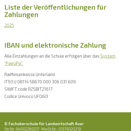
Liste der Veröffentlichungen für
Zahlungen
2025
IBAN und elektronische Zahlung
Alle Einzahlungen an die Schule erfolgen über das
System
"PagoPa".
Raiffeisenkasse Unterland
IT93 U 08114 58670 000 306 031 609
SWIFT code RZSBIT21617
Codice Univoco UFO6I3
© Fachoberschule für Landwirtschaft Auer
Str.Nr: 94002260217 MwSt.Nr.: 01379320219