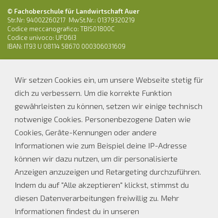
© Fachoberschule für Landwirtschaft Auer
Str.Nr: 94002260217 MwSt.Nr.: 01379320219
Codice meccanografico: TBIS01800C
Codice univoco: UFO6I3
IBAN: IT93 U 08114 58670 000306031609
Tel.: 0471 810538
Wir setzen Cookies ein, um unsere Webseite stetig für
E-Mail:
os-ofl.auer@schule.suedtirol.it
dich zu verbessern. Um die korrekte Funktion
PEC: ofl.auer@pec.prov.bz.it
gewährleisten zu können, setzen wir einige technisch
notwenige Cookies. Personenbezogene Daten wie
Parteienverkehr Sekretariat
Cookies, Geräte-Kennungen oder andere
Informationen wie zum Beispiel deine IP-Adresse
Bei Schulbetrieb
Ferienöffnungszeiten
können wir dazu nutzen, um dir personalisierte
MO, DI, DO
MO - FR
Anzeigen anzuzeigen und Retargeting durchzuführen.
08.00 - 12.00 Uhr
08.00 - 12.00 UHR
Indem du auf "Alle akzeptieren" klickst, stimmst du
14.00 - 16.00 Uhr
diesen Datenverarbeitungen freiwillig zu. Mehr
MI und FR
Informationen findest du in unseren