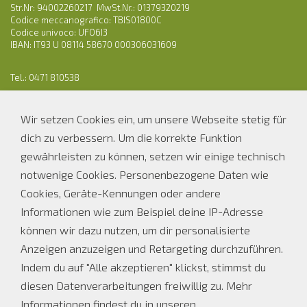
Str.Nr: 94002260217 MwSt.Nr.: 01379320219
Codice meccanografico: TBIS01800C
Codice univoco: UFO6I3
IBAN: IT93 U 08114 58670 000306031609
Tel.: 0471 810538
E-Mail:
os-ofl.auer@schule.suedtirol.it
Wir setzen Cookies ein, um unsere Webseite stetig für
PEC: ofl.auer@pec.prov.bz.it
dich zu verbessern. Um die korrekte Funktion
gewährleisten zu können, setzen wir einige technisch
Parteienverkehr Sekretariat
notwenige Cookies. Personenbezogene Daten wie
Bei Schulbetrieb
Ferienöffnungszeiten
Cookies, Geräte-Kennungen oder andere
Informationen wie zum Beispiel deine IP-Adresse
MO, DI, DO
MO - FR
können wir dazu nutzen, um dir personalisierte
08.00 - 12.00 Uhr
08.00 - 12.00 UHR
14.00 - 16.00 Uhr
Anzeigen anzuzeigen und Retargeting durchzuführen.
Indem du auf "Alle akzeptieren" klickst, stimmst du
MI und FR
diesen Datenverarbeitungen freiwillig zu. Mehr
08.00 - 12.00 Uhr
Informationen findest du in unseren