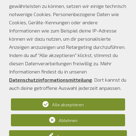
PEC: ofl.auer@pec.prov.bz.it
gewährleisten zu können, setzen wir einige technisch
notwenige Cookies. Personenbezogene Daten wie
Parteienverkehr Sekretariat
Cookies, Geräte-Kennungen oder andere
Informationen wie zum Beispiel deine IP-Adresse
Bei Schulbetrieb
Ferienöffnungszeiten
können wir dazu nutzen, um dir personalisierte
MO, DI, DO
MO - FR
Anzeigen anzuzeigen und Retargeting durchzuführen.
08.00 - 12.00 Uhr
08.00 - 12.00 UHR
Indem du auf "Alle akzeptieren" klickst, stimmst du
14.00 - 16.00 Uhr
diesen Datenverarbeitungen freiwillig zu. Mehr
MI und FR
Informationen findest du in unseren
08.00 - 12.00 Uhr
Datenschutzinformationsmitteilung
. Dort kannst du
auch deine getroffene Auswahl jederzeit anpassen.
Alle akzeptieren
Fachoberschule für Landwirtschaft Auer
Schlossweg 10, I-39040 Auer, Tel. 0471 81 05 38
E-Mail:
os-ofl.auer@schule.suedtirol.it
Ablehnen
PEC: ofl.auer@pec.prov.bz.it