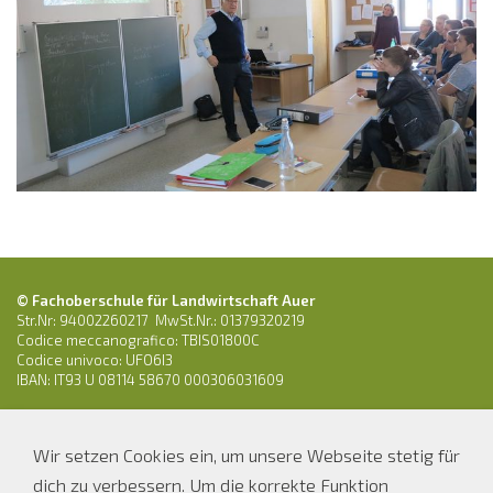
© Fachoberschule für Landwirtschaft Auer
Str.Nr: 94002260217 MwSt.Nr.: 01379320219
Codice meccanografico: TBIS01800C
Codice univoco: UFO6I3
IBAN: IT93 U 08114 58670 000306031609
Tel.: 0471 810538
Wir setzen Cookies ein, um unsere Webseite stetig für
E-Mail:
os-ofl.auer@schule.suedtirol.it
dich zu verbessern. Um die korrekte Funktion