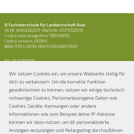
© Fachoberschule für Landwirtschaft Auer
Str.Nr: 94002260217 MwSt.Nr.: 01379320219
Codice meccanografico: TBIS01800C
Codice univoco: UFO6I3
IBAN: IT93 U 08114 58670 000306031609
Tel.: 0471 810538
E-Mail:
os-ofl.auer@schule.suedtirol.it
Wir setzen Cookies ein, um unsere Webseite stetig für
PEC: ofl.auer@pec.prov.bz.it
dich zu verbessern. Um die korrekte Funktion
gewährleisten zu können, setzen wir einige technisch
Parteienverkehr Sekretariat
notwenige Cookies. Personenbezogene Daten wie
Cookies, Geräte-Kennungen oder andere
Bei Schulbetrieb
Ferienöffnungszeiten
Informationen wie zum Beispiel deine IP-Adresse
können wir dazu nutzen, um dir personalisierte
MO, DI, DO
MO - FR
08.00 - 12.00 Uhr
08.00 - 12.00 UHR
Anzeigen anzuzeigen und Retargeting durchzuführen.